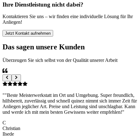
Ihre Dienstleistung nicht dabei?
Kontaktieren Sie uns – wir finden eine individuelle Lösung für Ihr
Anliegen!
Jetzt Kontakt aufnehmen
Das sagen unsere Kunden
Überzeugen Sie sich selbst von der Qualität unserer Arbeit
"
Herr Quinez ist äußerst kompetent und hört sich die
Fehleransprache des Kunden sehr genau an. Keine überheblichen
Schnellschüsse oder Arroganz gegenüber fragen, mögen sie noch so
einfältig erscheinen. Herr Quinez ist höflich und wirklich daran
interessiert dem Kunden zu helfen und die Probleme möglichst
schnell und zeitnah abzustellen. Meine Empfehlung ist Herr Quinez
allemal! 👍
"